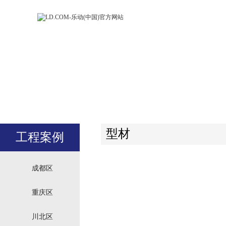
LD.COM-乐动
LD.CO
(中国)官方网
(中国)
站
站
型材
工程案例
成都区
重庆区
川北区