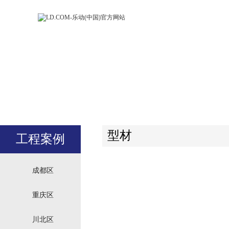
LD.COM-乐动
LD.CO
(中国)官方网
(中国)
站
站
型材
工程案例
成都区
重庆区
川北区