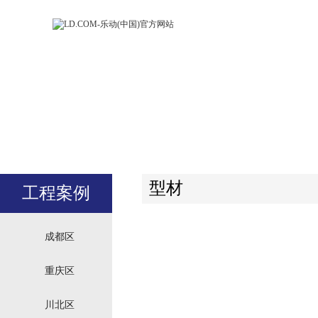
LD.COM-乐动
LD.CO
(中国)官方网
(中国)
站
站
型材
工程案例
成都区
重庆区
川北区