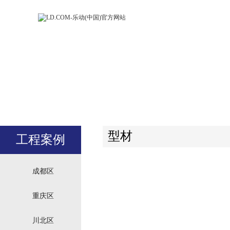
LD.COM-乐动
LD.CO
(中国)官方网
(中国)
站
站
型材
工程案例
成都区
重庆区
川北区