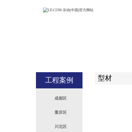
LD.COM-
(中国)官方
站
型材
工程案例
成都区
重庆区
川北区