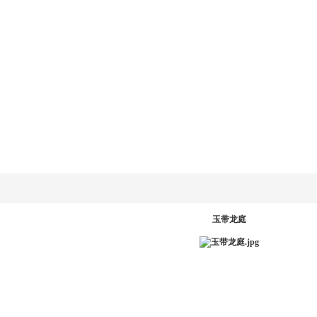
乐动
LD.COM-乐动
新闻资讯
产品系统
工程案例
服务中
网
(中国)官方网
站
PR
玉带龙庭